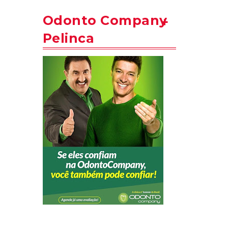
Odonto Company
Pelinca