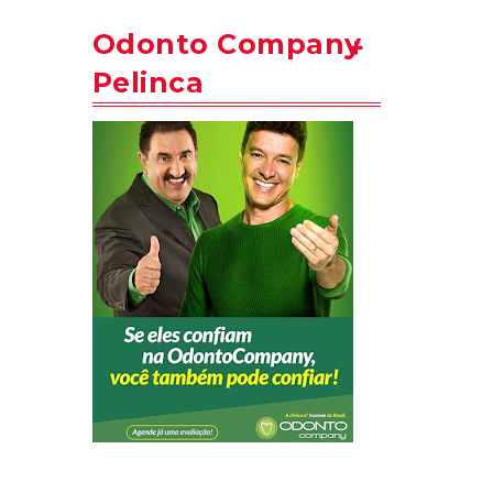
Odonto Company
Pelinca