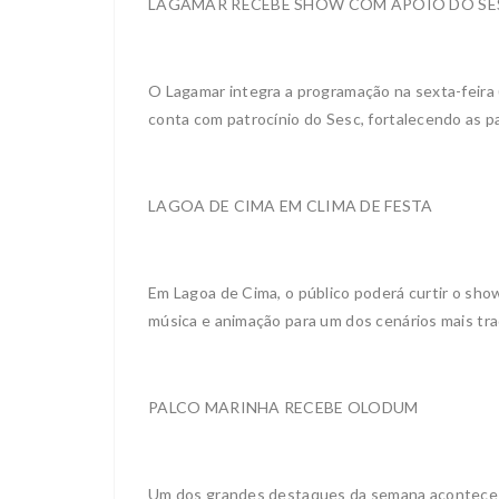
LAGAMAR RECEBE SHOW COM APOIO DO SE
O Lagamar integra a programação na sexta-feira 
conta com patrocínio do Sesc, fortalecendo as pa
LAGOA DE CIMA EM CLIMA DE FESTA
Em Lagoa de Cima, o público poderá curtir o show
música e animação para um dos cenários mais trad
PALCO MARINHA RECEBE OLODUM
Um dos grandes destaques da semana acontece n