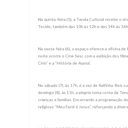
Na quinta-feira (5), a Tenda Cultural recebe o s
Tecido, também das 10h às 12h e das 14h às 16h,
Na sexta-feira (6), o espaço oferece a oficina d
noite ocorre o Cine Sesc com a exibição dos filme
Círio” e a “História de Ayana”.
No sábado (7), às 17h, é a vez de Ralfinho Reis s
domingo (8), às 11h, a alegria toma conta da Ten
crianças e famílias. Encerrando a programação d
religioso “Meu Farol é Jesus”, reforçando a divers