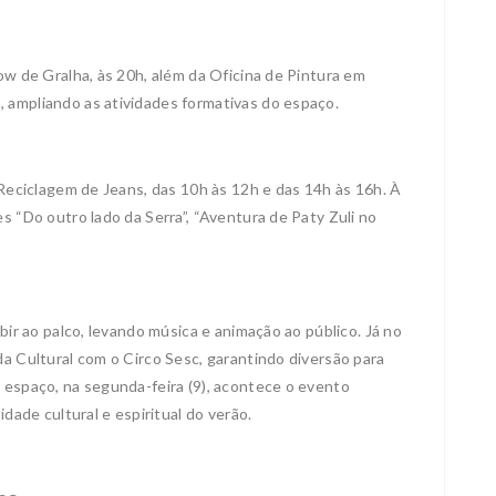
how de Gralha, às 20h, além da Oficina de Pintura em
 ampliando as atividades formativas do espaço.
e Reciclagem de Jeans, das 10h às 12h e das 14h às 16h. À
s “Do outro lado da Serra”, “Aventura de Paty Zuli no
ubir ao palco, levando música e animação ao público. Já no
da Cultural com o Circo Sesc, garantindo diversão para
o espaço, na segunda-feira (9), acontece o evento
idade cultural e espiritual do verão.