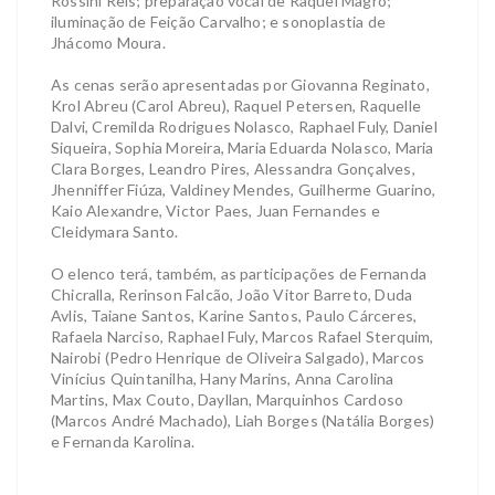
Rossini Reis; preparação vocal de Raquel Magro;
iluminação de Feição Carvalho; e sonoplastia de
Jhácomo Moura.
As cenas serão apresentadas por Giovanna Reginato,
Krol Abreu (Carol Abreu), Raquel Petersen, Raquelle
Dalvi, Cremilda Rodrigues Nolasco, Raphael Fuly, Daniel
Siqueira, Sophia Moreira, Maria Eduarda Nolasco, Maria
Clara Borges, Leandro Pires, Alessandra Gonçalves,
Jhenniffer Fiúza, Valdiney Mendes, Guilherme Guarino,
Kaio Alexandre, Victor Paes, Juan Fernandes e
Cleidymara Santo.
O elenco terá, também, as participações de Fernanda
Chicralla, Rerinson Falcão, João Vitor Barreto, Duda
Avlis, Taiane Santos, Karine Santos, Paulo Cárceres,
Rafaela Narciso, Raphael Fuly, Marcos Rafael Sterquim,
Nairobi (Pedro Henrique de Oliveira Salgado), Marcos
Vinícius Quintanilha, Hany Marins, Anna Carolina
Martins, Max Couto, Dayllan, Marquinhos Cardoso
(Marcos André Machado), Liah Borges (Natália Borges)
e Fernanda Karolina.