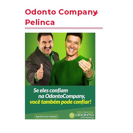
Odonto Company
Pelinca