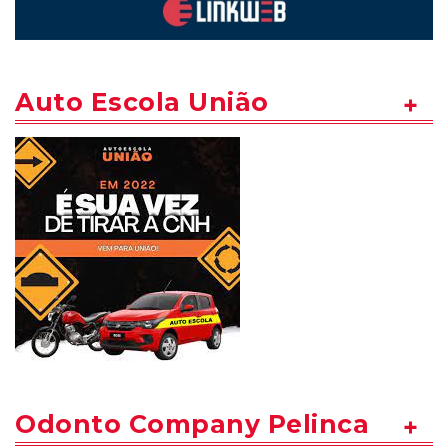
Auto Escola União
Odonto Company Pelinca