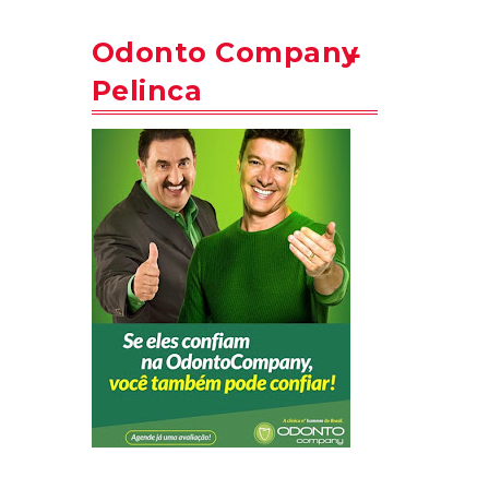
Odonto Company
Pelinca