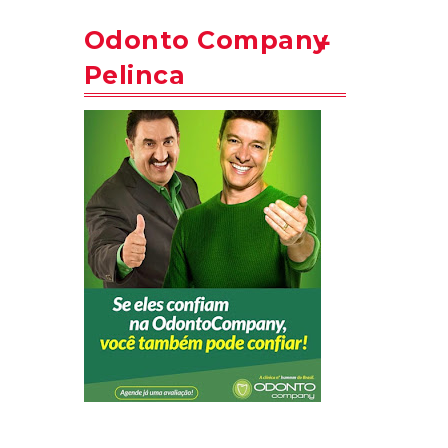
Odonto Company
Pelinca