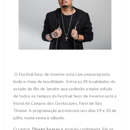
O Festival Sesc de Inverno está com uma proposta
linda e cheia de brasilidade. Entre as 24 localidades do
estado do Rio de Janeiro que sediarão a maior edição
de todos os tempos do Festival Sesc de Inverno está o
litoral de Campos dos Goytacazes, Farol de São
Thomé. A programação acontecerá nos dias 19 e 20 de
julho, numa sexta e sábado.
O cantor
Thiago Soares
é atração confirmada. Ele se