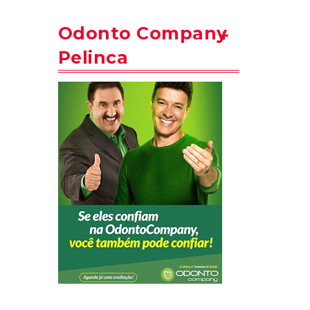
Odonto Company
Pelinca