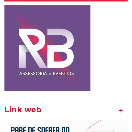
Link web