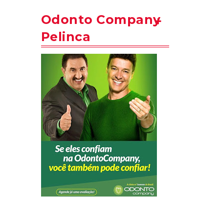
Odonto Company
Pelinca