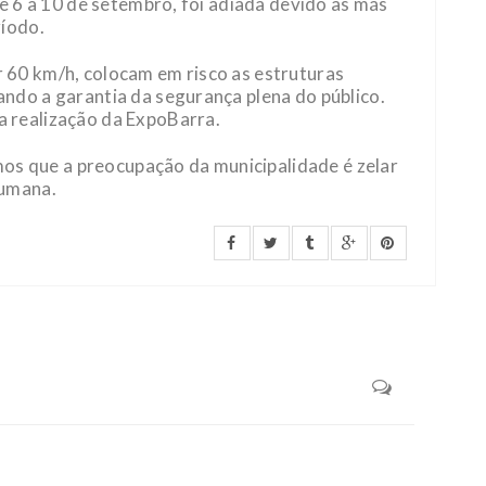
de 6 a 10 de setembro, foi adiada devido às más
ríodo.
 60 km/h, colocam em risco as estruturas
ando a garantia da segurança plena do público.
a realização da ExpoBarra.
s que a preocupação da municipalidade é zelar
humana.