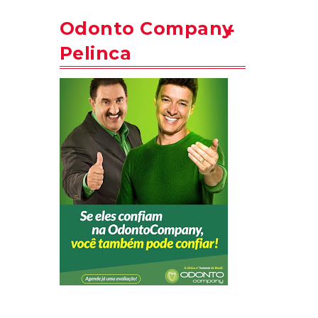
Odonto Company
Pelinca