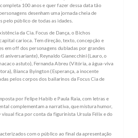
 completa 100 anos e quer fazer dessa data tão
14 personagens desenham uma jornada cheia de
 pelo público de todas as idades.
xistência da Cia. Focus de Dança, o Bichos
pital carioca. Tem direção, texto, concepção e
es em off dos personagens dubladas por grandes
buti aniversariante), Reynaldo Gianecchini (Lauro, o
macaco astuto), Fernanda Abreu (Vitória, a água-viva
etora), Bianca Byington (Esperança, a inocente
adas pelos corpos dos bailarinos da Focus Cia de
mposta por Felipe Habib e Paula Raia, com letras e
cidental complementam a narrativa, que mistura humor,
visual fica por conta da figurinista Ursula Félix e do
acterizados com o público ao final da apresentação