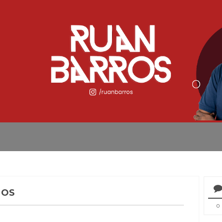
POS
0