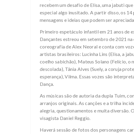
recebem um desafio de Elisa, uma jabuti que
especial algo inusitado. A partir disso, os 
mensagens e ideias que podem ser apreciadas
Primeiro espetáculo infantil em 21 anos de e
Dançantes estreou em setembro de 2021 na ca
coreografia de Alex Neoral e conta com voz
artistas brasileiros: Lucinha Lins (Elisa, a ja
coelho sabichão), Mateus Solano (Felício, o 
descolada), Tânia Alves (Suely, a coruja prot
esperança), Vilma. Essas vozes são interpret
Dança.
As músicas são de autoria da dupla Tuim, co
arranjos originais. As canções e a trilha in
alegria, questionamentos e muita diversão. O 
visagista Daniel Reggio.
Haverá sessão de fotos dos personagens car