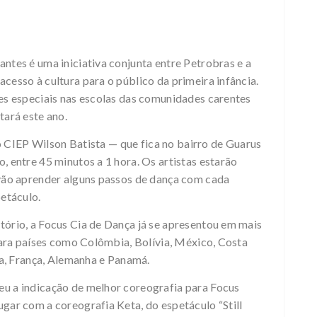
ntes é uma iniciativa conjunta entre Petrobras e a
cesso à cultura para o público da primeira infância.
es especiais nas escolas das comunidades carentes
tará este ano.
do CIEP Wilson Batista — que fica no bairro de Guarus
 entre 45 minutos a 1 hora. Os artistas estarão
 vão aprender alguns passos de dança com cada
petáculo.
ório, a Focus Cia de Dança já se apresentou em mais
para países como Colômbia, Bolívia, México, Costa
ia, França, Alemanha e Panamá.
u a indicação de melhor coreografia para Focus
gar com a coreografia Keta, do espetáculo “Still