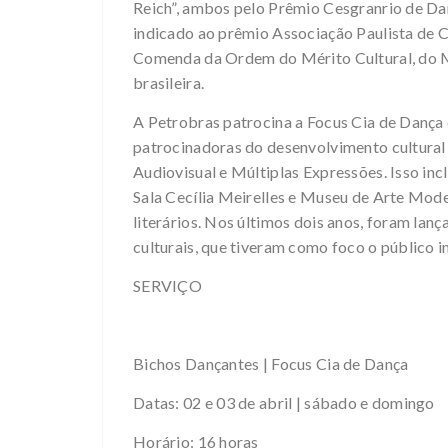
Reich”, ambos pelo Prêmio Cesgranrio de Da
indicado ao prêmio Associação Paulista de C
Comenda da Ordem do Mérito Cultural, do Mi
brasileira.
A Petrobras patrocina a Focus Cia de Dança
patrocinadoras do desenvolvimento cultural n
Audiovisual e Múltiplas Expressões. Isso in
Sala Cecília Meirelles e Museu de Arte Moder
literários. Nos últimos dois anos, foram lan
culturais, que tiveram como foco o público in
SERVIÇO
Bichos Dançantes | Focus Cia de Dança
Datas: 02 e 03 de abril | sábado e domingo
Horário: 16 horas