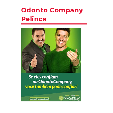
Odonto Company
Pelinca