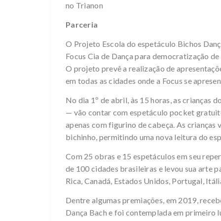
no Trianon
Parceria
O Projeto Escola do espetáculo Bichos Dança
Focus Cia de Dança para democratização de a
O projeto prevê a realização de apresentaçõ
em todas as cidades onde a Focus se apresen
No dia 1º de abril, às 15 horas, as crianças 
— vão contar com espetáculo pocket gratuito,
apenas com figurino de cabeça. As crianças
bichinho, permitindo uma nova leitura do es
Com 25 obras e 15 espetáculos em seu repert
de 100 cidades brasileiras e levou sua arte 
Rica, Canadá, Estados Unidos, Portugal, Itál
Dentre algumas premiações, em 2019, recebe
Dança Bach e foi contemplada em primeiro lu