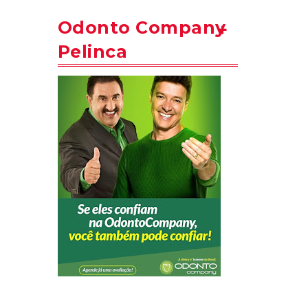
Odonto Company
Pelinca