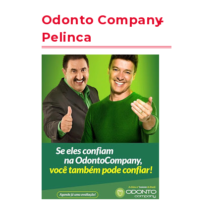
Odonto Company
Pelinca