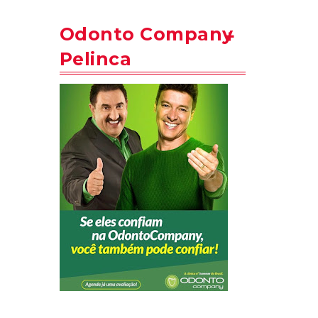
Odonto Company
Pelinca