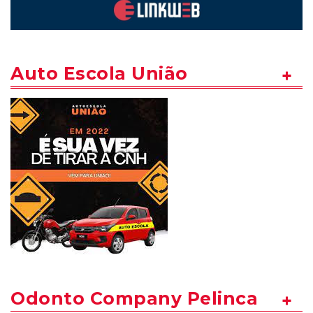
Auto Escola União
Odonto Company Pelinca