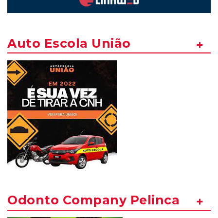
Auto Escola União
Odonto Company Pelinca