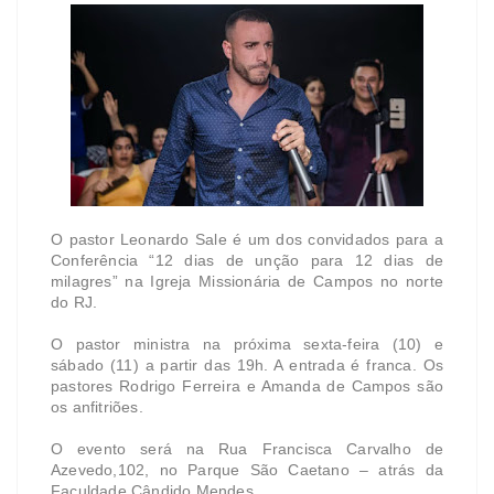
O pastor Leonardo Sale é um dos convidados para a
Conferência “12 dias de unção para 12 dias de
milagres” na Igreja Missionária de Campos no norte
do RJ.
O pastor ministra na próxima sexta-feira (10) e
sábado (11) a partir das 19h. A entrada é franca. Os
pastores Rodrigo Ferreira e Amanda de Campos são
os anfitriões.
O evento será na Rua Francisca Carvalho de
Azevedo,102, no Parque São Caetano – atrás da
Faculdade Cândido Mendes