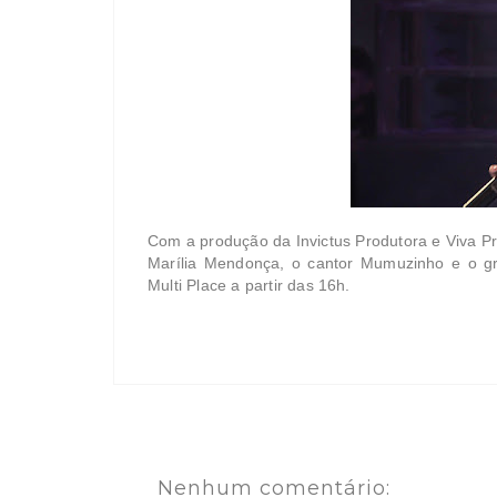
Com a produção da Invictus Produtora e Viva P
Marília Mendonça, o cantor Mumuzinho e o gr
Multi Place a partir das 16h.
Nenhum comentário: