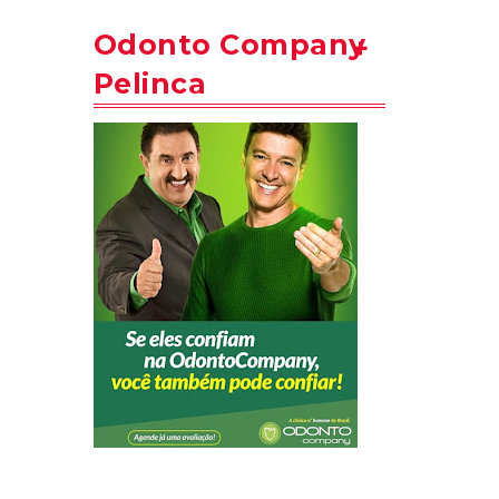
Odonto Company
Pelinca