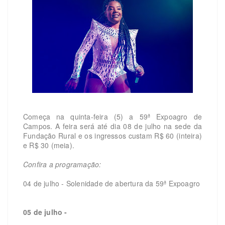
Começa na quinta-feira (5) a 59ª Expoagro de
Campos. A feira será até dia 08 de julho na sede da
Fundação Rural e os ingressos custam R$ 60 (inteira)
e R$ 30 (meia).
Confira a programação:
04 de julho - Solenidade de abertura da 59ª Expoagro
05 de julho -