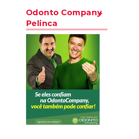
Odonto Company
Pelinca