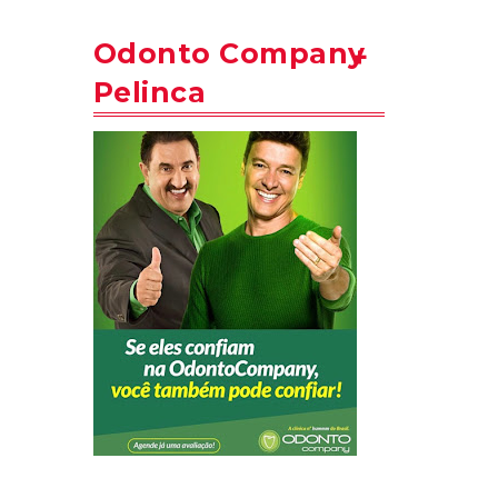
Odonto Company
Pelinca