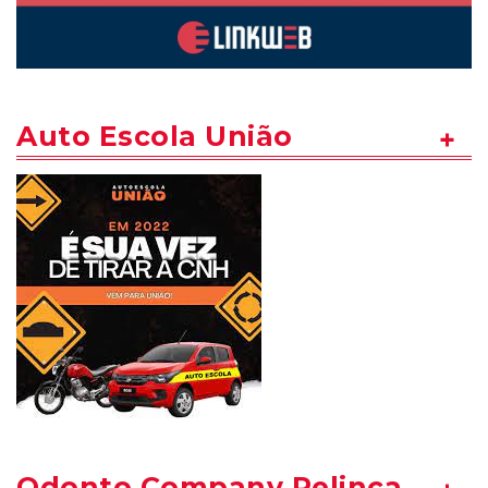
Auto Escola União
Odonto Company Pelinca