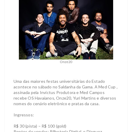
Onze20
Uma das maiores festas universitárias do Estado
acontece no sábado no Saldanha da Gama. A Med Cup ,
assinada pela Invictus Produtora e Med Campos
recebe OS Havaianos, Onze20, Yuri Martins e diversos
nomes do cenário eletrônico e pratas da casa.
Ingressos:
R$ 30 (pista) – R$ 100 (gold)
Pontos de vendas: Bilheteria Digital
e Dieguez