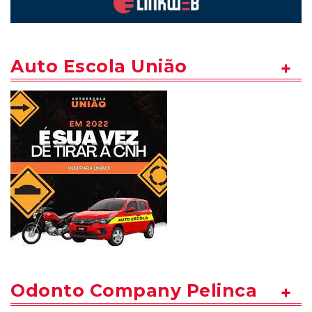
Auto Escola União
Odonto Company Pelinca