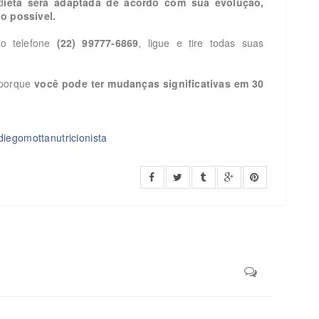
d
ieta será adaptada de acordo com sua evolução,
o possível.
so telefone
(22) 99777-6869
, ligue e tire todas suas
 porque
você pode ter mudanças significativas em 30
iegomottanutricionista