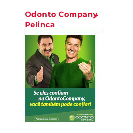
Odonto Company
Pelinca