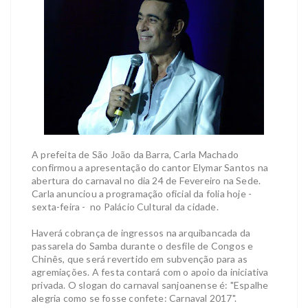
A prefeita de São João da Barra, Carla Machado
confirmou a apresentação do cantor Elymar Santos na
abertura do carnaval no dia 24 de Fevereiro na Sede.
Carla anunciou a programação oficial da folia hoje -
sexta-feira - no Palácio Cultural da cidade.
Haverá cobrança de ingressos na arquibancada da
passarela do Samba durante o desfile de Congos e
Chinês, que será revertido em subvenção para as
agremiações. A festa contará com o apoio da iniciativa
privada. O slogan do carnaval sanjoanense é: "Espalhe
alegria como se fosse confete: Carnaval 2017".