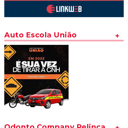
Auto Escola União
Odonto Company Pelinca