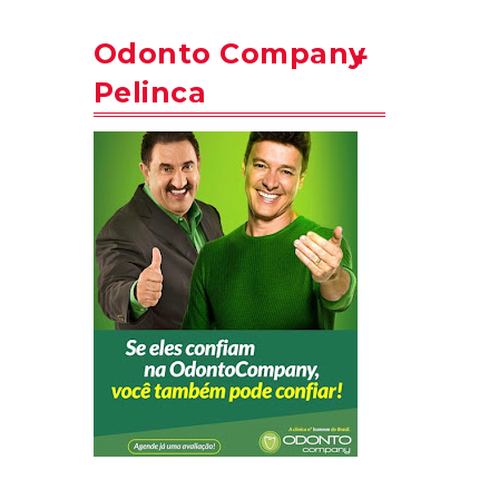
Odonto Company
Pelinca