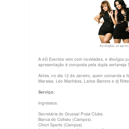
As duplas se apres
A 4G Eventos vem com novidades, e divulgou pa
apresentação é composta pela dupla sertaneja 
Antes, no dia 12 de Janeiro, quem comanda a fe
Maraisa, Léo Manhães, Larice Barreto e dj Ritte
Serviço:
Ingressos:
Secretária do Grussaí Praia Clube.
Banca do Coliseu (Campos).
Chicri Sports (Campos)