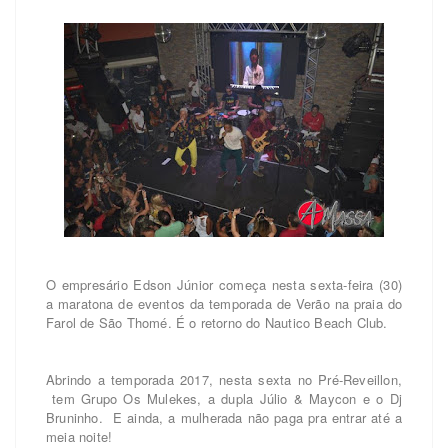
O empresário Edson Júnior começa nesta sexta-feira (30)
a maratona de eventos da temporada de Verão na praia do
Farol de São Thomé. É o retorno do Nautico Beach Club.
Abrindo a temporada 2017, nesta sexta no Pré-Reveillon,
tem Grupo Os Mulekes, a dupla Júlio & Maycon e o Dj
Bruninho. E ainda, a mulherada não paga pra entrar até a
meia noite!