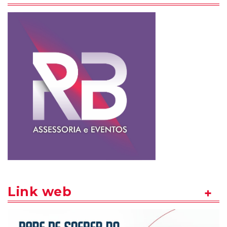
Link web