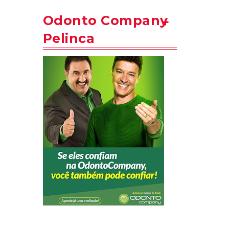
Odonto Company
Pelinca