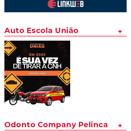
Auto Escola União
Odonto Company Pelinca