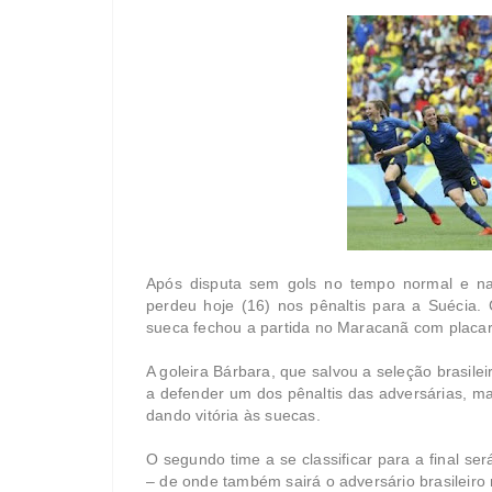
Após disputa sem gols no tempo normal e na p
perdeu hoje (16) nos pênaltis para a Suécia.
sueca fechou a partida no Maracanã com placar 
A goleira Bárbara, que salvou a seleção brasilei
a defender um dos pênaltis das adversárias, ma
dando vitória às suecas.
O segundo time a se classificar para a final s
– de onde também sairá o adversário brasileiro