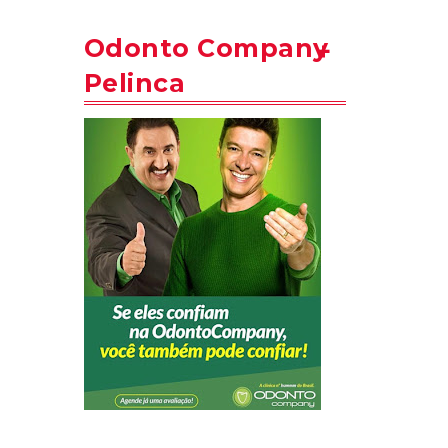
Odonto Company
Pelinca