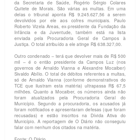
da Secretaria de Saúde, Rogério Sérgio Colares
Quitete de Morais. São várias as multas. Em uma
delas o tribunal aponta R$ 9.245.627,56 a serem
devolvidos por ele aos cofres municipais. Paulo
Roberto Vizela Areas, ex-presidente da Fundação da
Infância e da Juventude, também está na lista
enviada pela Procuradoria Geral de Campos à
Justiça. O total atribuído a ele atinge R$ 638.327,00.
Outro condenado – terá que devolver mais de R$ 500
mil – é o então presidente da Campos Luz (nos
governos de Arnaldo Vianna e Alexandre Mocaiber)
Sivaldo Abílio. O total de débitos referentes a multas,
só de Arnaldo Vianna (conforme demonstrativos do
TCE que ilustram esta matéria) ultrapassa R$ 67,5
milhões. Quanto a Mocaiber, os números ainda não
foram atualizados pela Procuradoria Geral do
Município. Segundo a procuradoria, os acusados já
foram notificados e apresentaram defesas (que foram
recusadas) e estão inscritos na Dívida Ativa do
Município. A reportagem de O Diário não conseguiu
falar com nenhum dos citados na matéria.
Fonte: O Diário