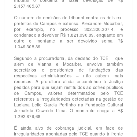
tribunal o condena a fazer devolução de R$
2.457.465,67.
O número de decisões do tribunal contra os dois ex-
prefeitos de Campos é extenso. Alexandre Mocaiber,
por exemplo, no processo 302.300.207-4, é
condenado a devolver R$ 1.821.090,89, enquanto em
outro o montante a ser devolvido soma R$
1.049.308,39.
Segundo a procuradoria, da decisão do TCE – que
além de Vianna e Mocaiber, envolve também
secretários e presidentes de fundações das
respectivas administrações – não cabem mais
recursos. A prefeitura ainda encaminhou à Justiça
pedidos para que sejam restituídos ao cofres públicos
de Campos, valores determinados pelo TCE
referentes a irregularidades detectadas na gestão de
Luciana Leite Garcia Portinho na Fundação Cultural
Jornalista Oswaldo Lima. O montante chega a R$
1.292.879,68.
É ainda alvo de cobrança judicial, em face de
irregularidades apontadas pelo TCE quando à frente