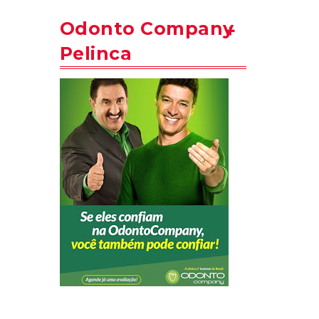
Odonto Company
Pelinca