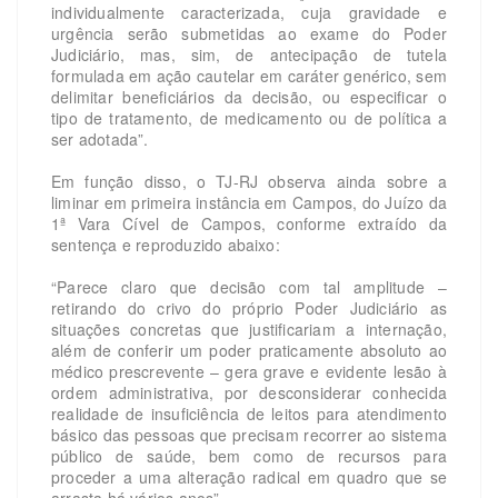
individualmente caracterizada, cuja gravidade e
urgência serão submetidas ao exame do Poder
Judiciário, mas, sim, de antecipação de tutela
formulada em ação cautelar em caráter genérico, sem
delimitar beneficiários da decisão, ou especificar o
tipo de tratamento, de medicamento ou de política a
ser adotada”.
Em função disso, o TJ-RJ observa ainda sobre a
liminar em primeira instância em Campos, do Juízo da
1ª Vara Cível de Campos, conforme extraído da
sentença e reproduzido abaixo:
“Parece claro que decisão com tal amplitude –
retirando do crivo do próprio Poder Judiciário as
situações concretas que justificariam a internação,
além de conferir um poder praticamente absoluto ao
médico prescrevente – gera grave e evidente lesão à
ordem administrativa, por desconsiderar conhecida
realidade de insuficiência de leitos para atendimento
básico das pessoas que precisam recorrer ao sistema
público de saúde, bem como de recursos para
proceder a uma alteração radical em quadro que se
arrasta há vários anos”.