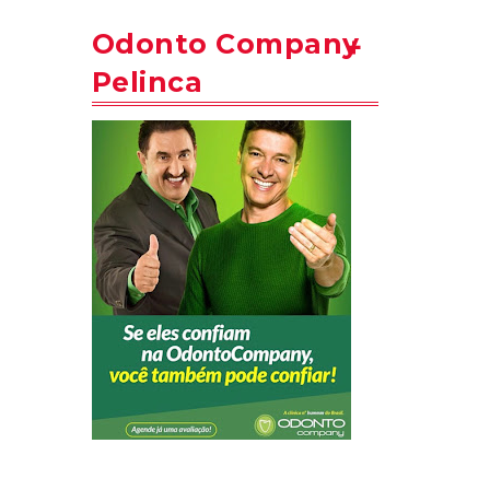
Odonto Company
Pelinca