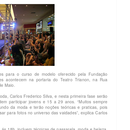
ões para o curso de modelo oferecido pela Fundação
ções acontecem na portaria do Teatro Trianon, na Rua
de Maio.
oda, Carlos Frederico Silva, e nesta primeira fase serão
em participar jovens e 15 a 29 anos. “Muitos sempre
do da moda e terão noções teóricas e praticas, pois
ar para fotos no universo das vaidades”, explica Carlos
, ás 18h, incluem técnicas de passarela, moda e beleza,