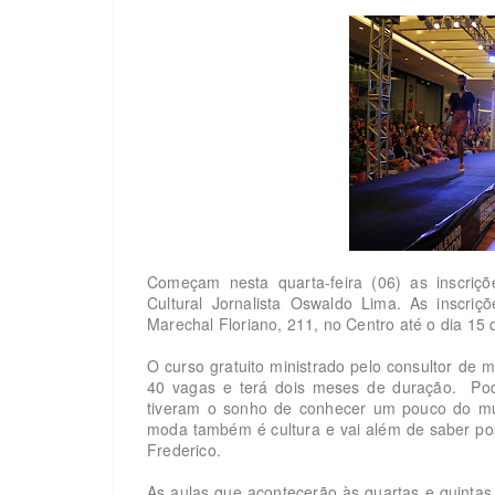
Começam nesta quarta-feira (06) as inscriç
Cultural Jornalista Oswaldo Lima. As inscri
Marechal Floriano, 211, no Centro até o dia 15 
O curso gratuito ministrado pelo consultor de m
40 vagas e terá dois meses de duração. Pod
tiveram o sonho de conhecer um pouco do mun
moda também é cultura e vai além de saber pos
Frederico.
As aulas que acontecerão às quartas e quintas