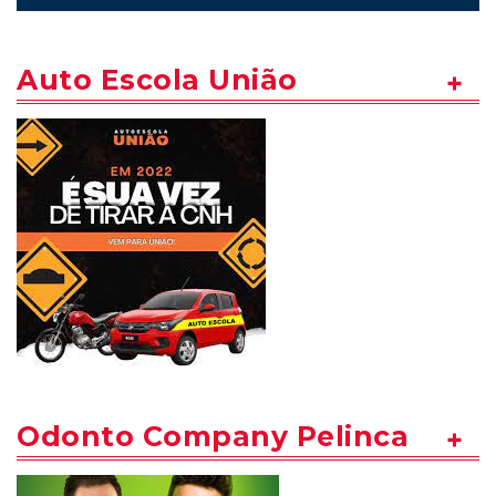
Auto Escola União
Odonto Company Pelinca