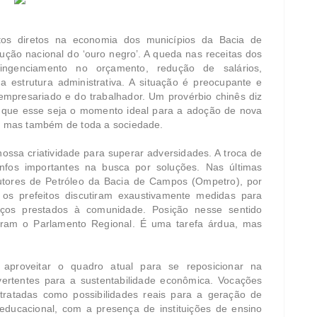
ctos diretos na economia dos municípios da Bacia de
ão nacional do ‘ouro negro’. A queda nas receitas dos
ntingenciamento no orçamento, redução de salários,
a estrutura administrativa. A situação é preocupante e
o empresariado e do trabalhador. Um provérbio chinês diz
o que esse seja o momento ideal para a adoção de nova
a, mas também de toda a sociedade.
ossa criatividade para superar adversidades. A troca de
nfos importantes na busca por soluções. Nas últimas
utores de Petróleo da Bacia de Campos (Ompetro), por
 os prefeitos discutiram exaustivamente medidas para
viços prestados à comunidade. Posição nesse sentido
gram o Parlamento Regional. É uma tarefa árdua, mas
aproveitar o quadro atual para se reposicionar na
ertentes para a sustentabilidade econômica. Vocações
tratadas como possibilidades reais para a geração de
educacional, com a presença de instituições de ensino