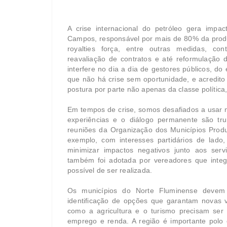
A crise internacional do petróleo gera impa
Campos, responsável por mais de 80% da produç
royalties força, entre outras medidas, co
reavaliação de contratos e até reformulação d
interfere no dia a dia de gestores públicos, d
que não há crise sem oportunidade, e acredit
postura por parte não apenas da classe polític
Em tempos de crise, somos desafiados a usar n
experiências e o diálogo permanente são tru
reuniões da Organização dos Municípios Prod
exemplo, com interesses partidários de lado,
minimizar impactos negativos junto aos ser
também foi adotada por vereadores que inte
possível de ser realizada.
Os municípios do Norte Fluminense devem 
identificação de opções que garantam novas v
como a agricultura e o turismo precisam ser 
emprego e renda. A região é importante polo 