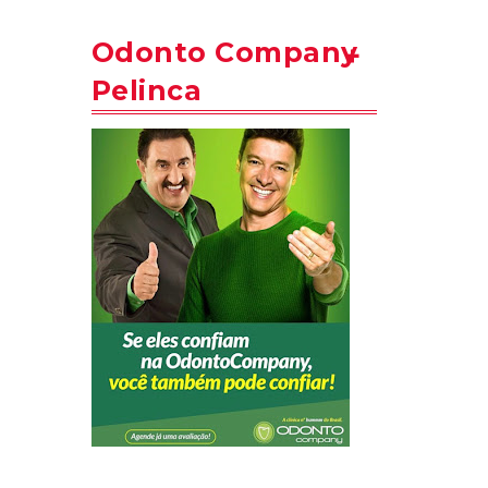
Odonto Company
Pelinca