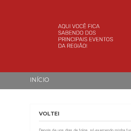
INÍCIO
VOLTEI
Depois de uns dias de folga, só exercendo minha fu