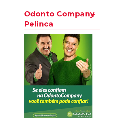
Odonto Company
Pelinca