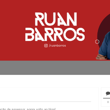
0
nção de assessor, agora volto ao blog!