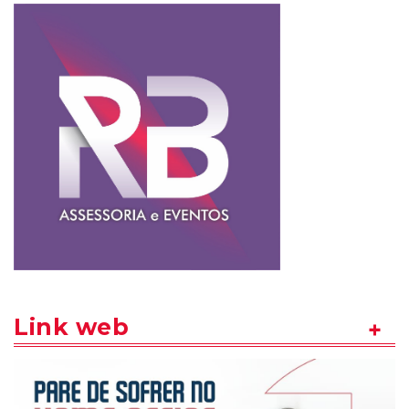
Link web