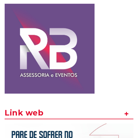
Link web