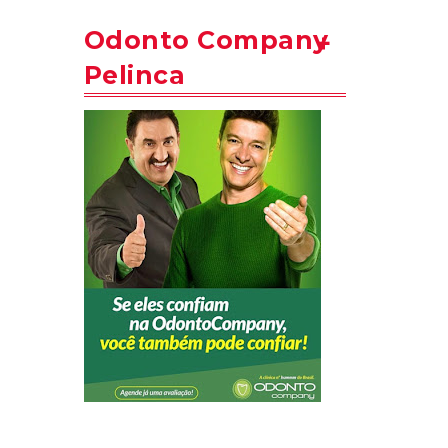
Odonto Company
Pelinca