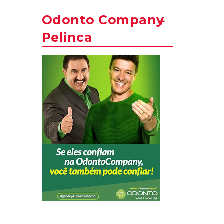
Odonto Company
Pelinca