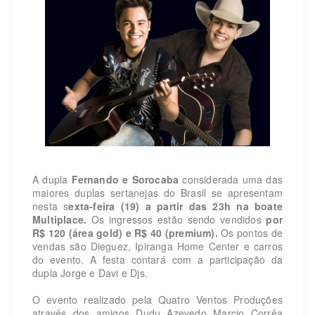
A dupla
Fernando e Sorocaba
considerada uma das
maiores duplas sertanejas do Brasil se apresentam
nesta s
exta-feira (19) a partir das 23h na boate
Multiplace.
Os ingressos estão sendo vendidos
por
R$ 120 (área gold) e R$ 40 (premium).
Os pontos de
vendas são Dieguez, Ipiranga Home Center e carros
do evento. A festa contará com a participação da
dupla Jorge e Davi e Djs.
O evento realizado pela Quatro Ventos Produções
através dos amigos Dudu Azevedo Marcio Corrêa