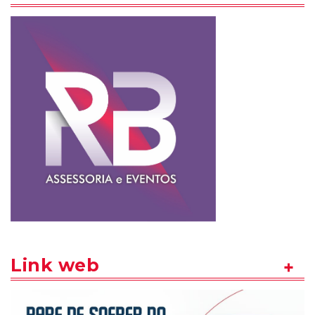
Link web