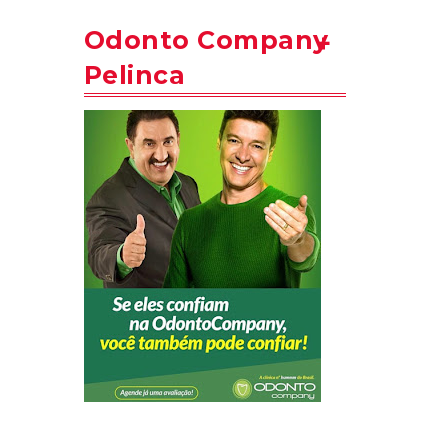
Odonto Company
Pelinca