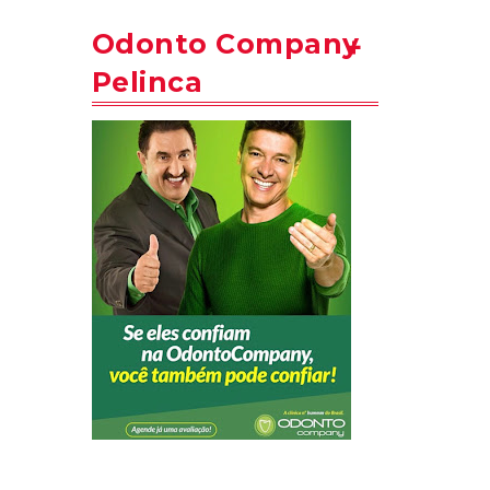
Odonto Company
Pelinca