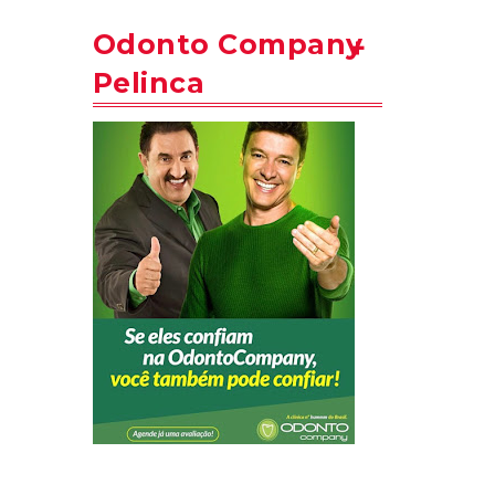
Odonto Company
Pelinca